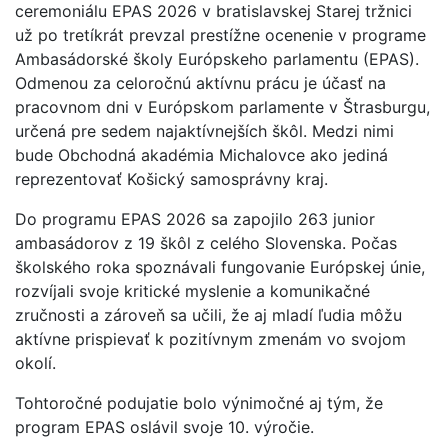
ceremoniálu EPAS 2026 v bratislavskej Starej tržnici
už po tretíkrát prevzal prestížne ocenenie v programe
Ambasádorské školy Európskeho parlamentu (EPAS).
Odmenou za celoročnú aktívnu prácu je účasť na
pracovnom dni v Európskom parlamente v Štrasburgu,
určená pre sedem najaktívnejších škôl. Medzi nimi
bude Obchodná akadémia Michalovce ako jediná
reprezentovať Košický samosprávny kraj.
Do programu EPAS 2026 sa zapojilo 263 junior
ambasádorov z 19 škôl z celého Slovenska. Počas
školského roka spoznávali fungovanie Európskej únie,
rozvíjali svoje kritické myslenie a komunikačné
zručnosti a zároveň sa učili, že aj mladí ľudia môžu
aktívne prispievať k pozitívnym zmenám vo svojom
okolí.
Tohtoročné podujatie bolo výnimočné aj tým, že
program EPAS oslávil svoje 10. výročie.