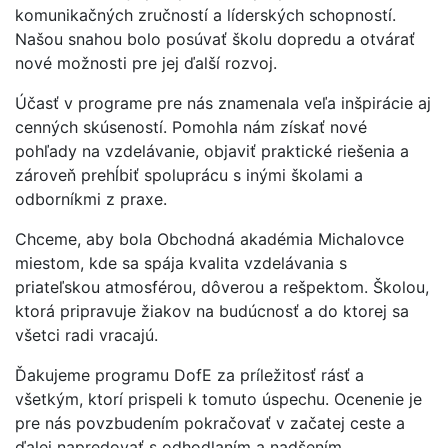
komunikačných zručností a líderských schopností.
Našou snahou bolo posúvať školu dopredu a otvárať
nové možnosti pre jej ďalší rozvoj.
Účasť v programe pre nás znamenala veľa inšpirácie aj
cenných skúseností. Pomohla nám získať nové
pohľady na vzdelávanie, objaviť praktické riešenia a
zároveň prehĺbiť spoluprácu s inými školami a
odborníkmi z praxe.
Chceme, aby bola Obchodná akadémia Michalovce
miestom, kde sa spája kvalita vzdelávania s
priateľskou atmosférou, dôverou a rešpektom. Školou,
ktorá pripravuje žiakov na budúcnosť a do ktorej sa
všetci radi vracajú.
Ďakujeme programu DofE za príležitosť rásť a
všetkým, ktorí prispeli k tomuto úspechu. Ocenenie je
pre nás povzbudením pokračovať v začatej ceste a
ďalej napredovať s odhodlaním a nadšením.