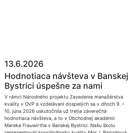
13.6.2026
Hodnotiaca návšteva v Banskej
Bystrici úspešne za nami
V rámci Národného projektu Zavedenie manažérstva
kvality v OVP a vzdelávaní dospelých sa v dňoch 9. –
10. júna 2026 uskutočnila už tretia záverečná
hodnotiaca návšteva, a to v Obchodnej akadémii
Mareka Frauwirtha v Banskej Bystrici. Našu školu
reprezentovali koordinátorky kvality Mgr. I. Baloghová