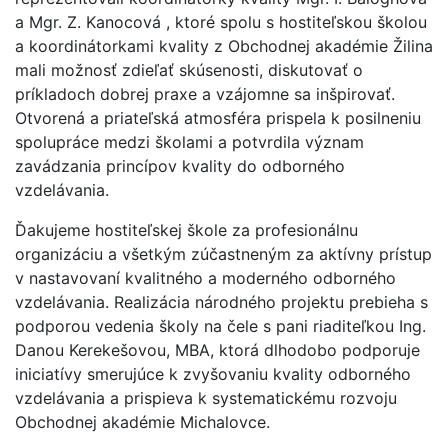
a Mgr. Z. Kanocová , ktoré spolu s hostiteľskou školou
a koordinátorkami kvality z Obchodnej akadémie Žilina
mali možnosť zdieľať skúsenosti, diskutovať o
príkladoch dobrej praxe a vzájomne sa inšpirovať.
Otvorená a priateľská atmosféra prispela k posilneniu
spolupráce medzi školami a potvrdila význam
zavádzania princípov kvality do odborného
vzdelávania.
Ďakujeme hostiteľskej škole za profesionálnu
organizáciu a všetkým zúčastneným za aktívny prístup
v nastavovaní kvalitného a moderného odborného
vzdelávania. Realizácia národného projektu prebieha s
podporou vedenia školy na čele s pani riaditeľkou Ing.
Danou Kerekešovou, MBA, ktorá dlhodobo podporuje
iniciatívy smerujúce k zvyšovaniu kvality odborného
vzdelávania a prispieva k systematickému rozvoju
Obchodnej akadémie Michalovce.