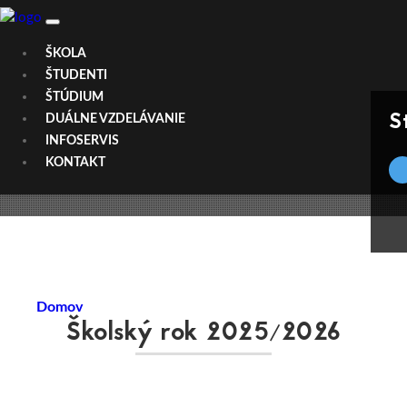
ŠKOLA
ŠTUDENTI
ŠTÚDIUM
S
DUÁLNE VZDELÁVANIE
INFOSERVIS
KONTAKT
ZAMESTNANCI
Domov
Školský rok 2025/2026
Zamestnanci