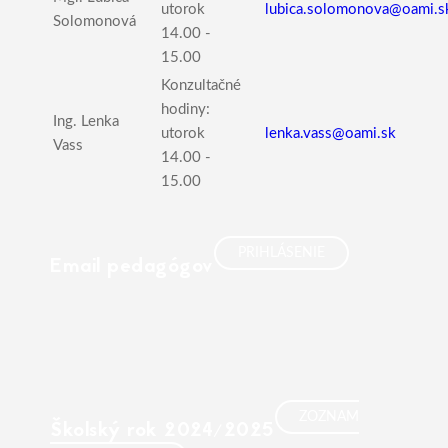
utorok
lubica.solomonova@oami.s
Solomonová
14.00 -
15.00
Konzultačné
hodiny:
Ing. Lenka
utorok
lenka.vass@oami.sk
Vass
14.00 -
15.00
PRIHLÁSENIE
Email pedagógov
ZOZNAM
Školský rok 2024/2025