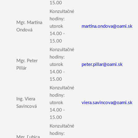
15.00
Konzultačné
hodiny:
Mgr. Martina
utorok
martina.ondova@oami.sk
Ondová
14.00 -
15.00
Konzultačné
hodiny:
Mgr. Peter
utorok
peter.pillar@oami.sk
Pillár
14.00 -
15.00
Konzultačné
hodiny:
Ing. Viera
utorok
viera.savincova@oami.sk
Savincová
14.00 -
15.00
Konzultačné
hodiny:
Mgr. Ľubica