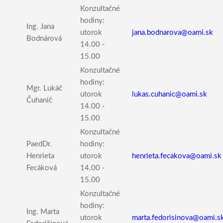
Konzultačné
hodiny:
Ing. Jana
utorok
jana.bodnarova@oami.sk
Bodnárová
14.00 -
15.00
Konzultačné
hodiny:
Mgr. Lukáč
utorok
lukas.cuhanic@oami.sk
Čuhanič
14.00 -
15.00
Konzultačné
PaedDr.
hodiny:
Henrieta
utorok
henrieta.fecakova@oami.sk
Fecáková
14.00 -
15.00
Konzultačné
hodiny:
Ing. Marta
utorok
marta.fedorisinova@oami.s