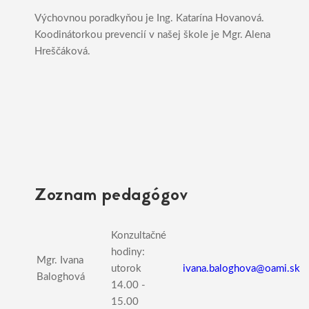
Výchovnou poradkyňou je Ing. Katarína Hovanová.
Koodinátorkou prevencií v našej škole je Mgr. Alena
Hreščáková.
Zoznam pedagógov
Konzultačné
hodiny:
Mgr. Ivana
utorok
ivana.baloghova@oami.sk
Baloghová
14.00 -
15.00