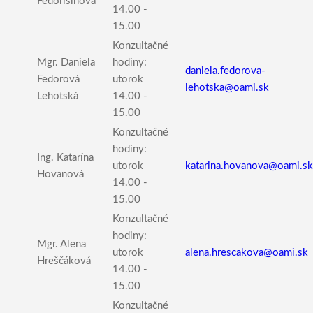
Fedorišinová
14.00 -
15.00
Konzultačné
Mgr. Daniela
hodiny:
daniela.fedorova-
Fedorová
utorok
lehotska@oami.sk
Lehotská
14.00 -
15.00
Konzultačné
hodiny:
Ing. Katarína
utorok
katarina.hovanova@oami.sk
Hovanová
14.00 -
15.00
Konzultačné
hodiny:
Mgr. Alena
utorok
alena.hrescakova@oami.sk
Hreščáková
14.00 -
15.00
Konzultačné